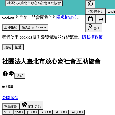
社團法人臺北市放心窩社會互助協會
我們使用 cookies 來提升您的瀏覽體驗並分析網站流量。
您的
✓
繁體中文
Engl
選擇將套用於所有 oen.tw 網站。
欲了解更多有關我們使用
cookies 的詳情，請參閱我們的
隱私權政策
。
全部拒絕
接受所有 Cookie
登入
我們使用 cookies 提升瀏覽體驗並分析流量。
隱私權政策
拒絕
接受
社團法人臺北市放心窩社會互助協會
追蹤
線上捐款
公開徵信
單筆捐款
定期定額
$100
$500
$3,000
$6,000
$10,000
$20,000